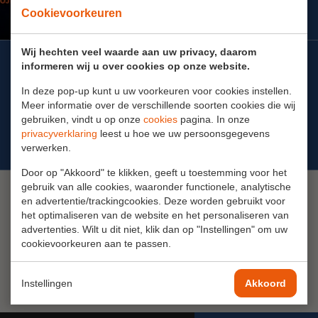
Cookievoorkeuren
Wij hechten veel waarde aan uw privacy, daarom
informeren wij u over cookies op onze website.
Staan er geen vacatures voor je tussen en denk je een
In deze pop-up kunt u uw voorkeuren voor cookies instellen.
waardevolle aanvulling te zijn voor MOH? Stuur dan je
Meer informatie over de verschillende soorten cookies die wij
gebruiken, vindt u op onze
cookies
pagina. In onze
open sollicitatie naar
solliciteren@moh.nu
t.a.v.
privacyverklaring
leest u hoe we uw persoonsgegevens
personeelszaken, Ingrid Slootjes.
verwerken.
Door op "Akkoord" te klikken, geeft u toestemming voor het
gebruik van alle cookies, waaronder functionele, analytische
en advertentie/trackingcookies. Deze worden gebruikt voor
het optimaliseren van de website en het personaliseren van
advertenties. Wilt u dit niet, klik dan op "Instellingen" om uw
Seggelant-Noord 10-11, 3237 MG Vierpolders
cookievoorkeuren aan te passen.
Instellingen
Akkoord