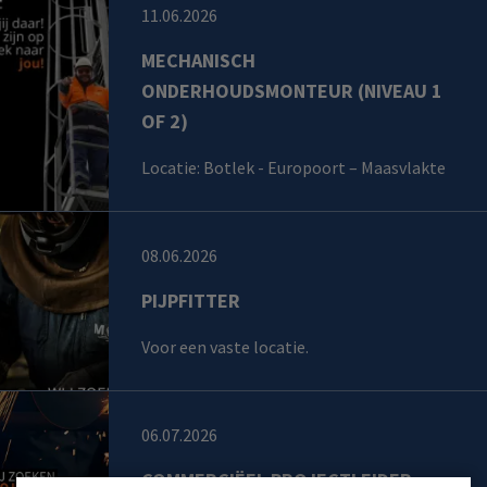
11.06.2026
MECHANISCH
ONDERHOUDSMONTEUR (NIVEAU 1
OF 2)
Locatie: Botlek - Europoort – Maasvlakte
08.06.2026
PIJPFITTER
Voor een vaste locatie.
06.07.2026
COMMERCIËEL PROJECTLEIDER