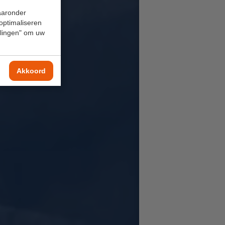
waaronder
 optimaliseren
ellingen" om uw
Akkoord