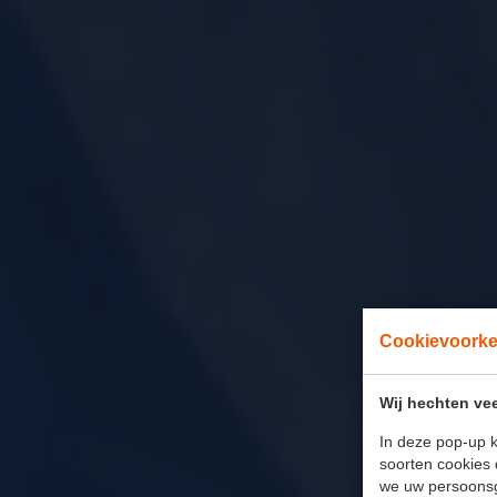
Cookievoork
Wij hechten vee
In deze pop-up k
soorten cookies 
we uw persoons